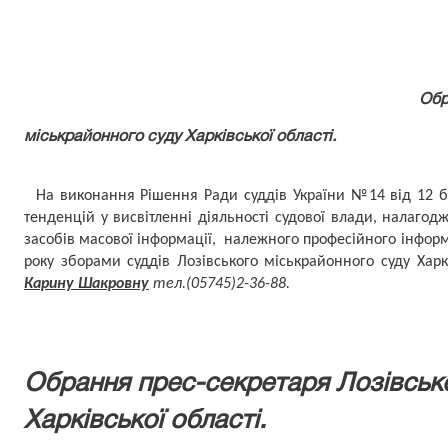
Обр
міськрайонного суду Харківської області.
 Н
а виконання Рішення Ради суддів України №14 від 12 б
тенденцій у висвітленні діяльності судової влади, налагод
засобів масової інформації,
 належного
 професійного інформ
року зборами суддів Лозівського міськрайонного суду Харкі
Карину Шакровну
тел.(05745)2-36-88.
Обрання прес-секретаря Лозівськ
Харківської області.