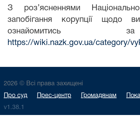
З роз’ясненнями Національн
запобігання корупції щодо ви
ознайомитись з
https://wiki.nazk.gov.ua/category/vy
2026 © Всі права захищені
Про суд
Прес-центр
Громадянам
Пока
v1.38.1