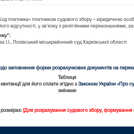
«Код платника» платником судового збору – юридичною осо
ого відсутності, у зв’язку з релігійними переконаннями, з
ежу":
 І.І.,
Лозівський міськрайонний суд Харківської області
до заповнення форми розрахункових документів на переказ
Таблиця
витанції для його сплати згідно з
Законом України «Про су
змінами
 розмірах:
[Для розрахування судового збору, формування к