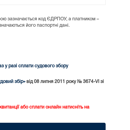
бою зазначається код ЄДРПОУ, а платником –
азначаються його паспортні дані.
 у разі сплати судового збору
довий збір»
від 08 липня 2011 року № 3674-VI зі
витанції або сплати онлайн натисніть на