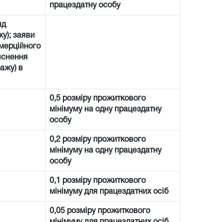
працездатну особу
яд
у); заяви
омерційного
’яснення
ажу) в
0,5 розміру прожиткового
мінімуму на одну працездатну
особу
0,2 розміру прожиткового
мінімуму на одну працездатну
особу
0,1 розміру прожиткового
мінімуму для працездатних осіб
0,05 розміру прожиткового
мінімуму для працездатних осіб