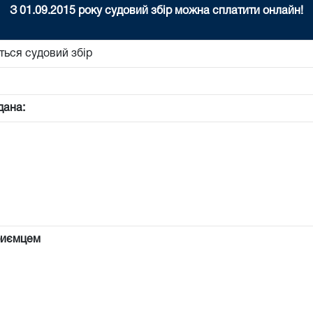
З 01.09.2015 року судовий збір можна сплатити онлайн!
ться судовий збір
дана:
риємцем