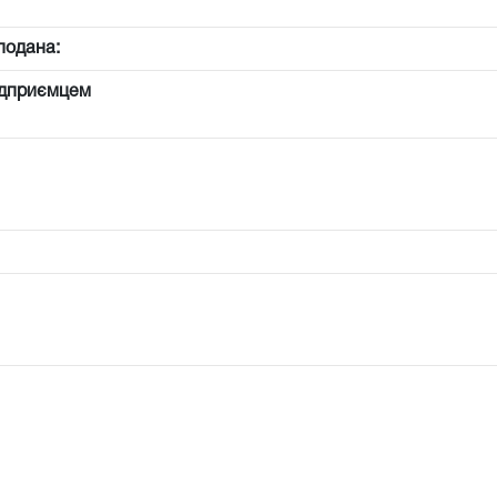
подана:
ідприємцем