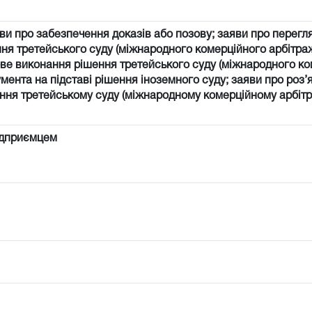
ви про забезпечення доказів або позову; заяви про перегл
ня третейського суду (міжнародного комерційного арбітраж
ве виконання рішення третейського суду (міжнародного к
мента на підставі рішення іноземного суду; заяви про роз
яння третейському суду (міжнародному комерційному арбітр
ідприємцем