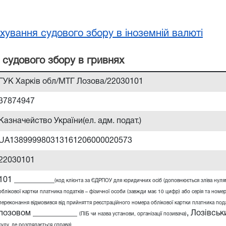
хування судового збору в іноземній валюті
 судового збору в гривнях
ГУК Харків обл/МТГ Лозова/22030101
37874947
Казначейство України(ел. адм. подат.)
UA138999980313161206000020573
22030101
101 __________
(код клієнта за ЄДРПОУ для юридичних осіб (доповнюється зліва нул
облікової картки платника податків – фізичної особи (завжди має 10 цифр) або серія та номер
переконання відмовився від прийняття реєстраційного номера облікової картки платника податк
позовом ___________
,
Лозівськи
(ПІБ чи назва установи, організації позивача)
суду, де розглядається справа)