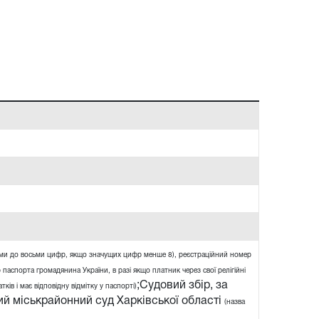
ями до восьми цифр, якщо значущих цифр менше 8), реєстраційний номер
 паспорта громадянина України, в разі якщо платник через свої релігійні
;Судовий збір, за
ів і має відповідну відмітку у паспорті)
й міськрайонний суд Харківської області
(назва