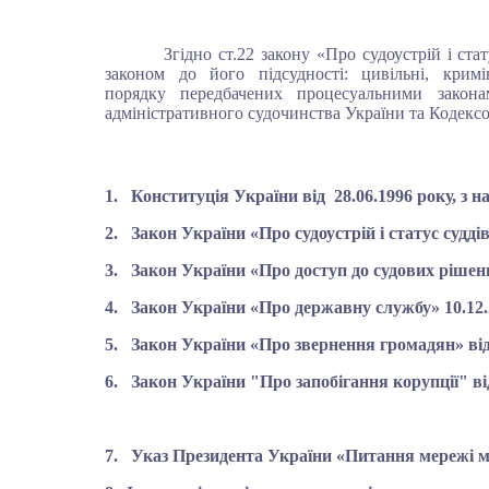
Згідно ст.22
закону «Про судоустрій і ста
законом до його підсудності:
цивільні,
кримі
порядку
передбачених процесуальними
закон
адміністративного судочинства України та Кодекс
1. Конституція України від
28.06.
1996
року, з н
2. Закон України «Про судоустрій і статус суддів
3. Закон України «Про доступ до судових рішень»
4. Закон України «Про державну службу»
10.12
5. Закон України «Про звернення громадян» від 
6. Закон України "
Про запобігання корупції" ві
7. Указ Президента України «
Питання мережі мі