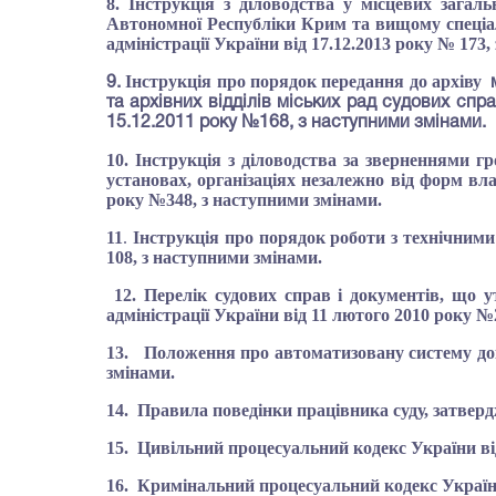
8. Інструкція
з діловодства у місцевих загаль
Автономної Республіки Крим та вищому спеціал
адміністрації України в
i
д
17.12.2013 року № 173
,
Інструкція про порядок передання до архіву
9.
та архівних відділів міських рад судових спра
15.12.2011 року №168
, з наступними змінами
.
10. Інструкція з діловодства за зверненнями г
установах, організаціях незалежно від форм вла
року №348, з наступними змінами.
11
.
Інструкція про порядок
роботи з технічними
108, з наступними змінами.
12. Перелік судових справ і документів, що у
адміністрації України від 11 лютого 2010 року №
13. Положення про автоматизовану систему доку
змінами.
14. Правила поведінки працівника суду, затверд
15. Цивільний процесуальний кодекс України від 
16. Кримінальний процесуальний кодекс України 