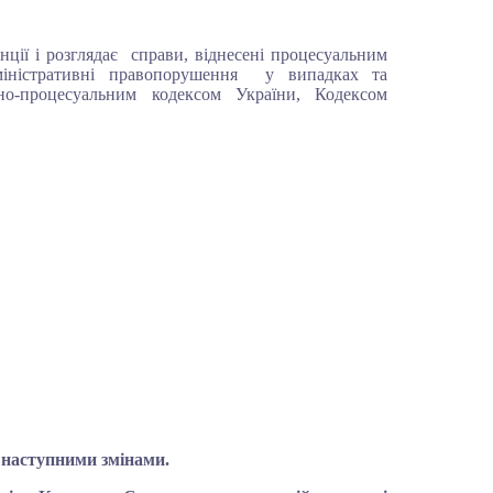
нції і розглядає
справи, віднесені процесуальним
міністративні правопорушення
у випадках та
но-процесуальним кодексом України, Кодексом
з наступними змінами.