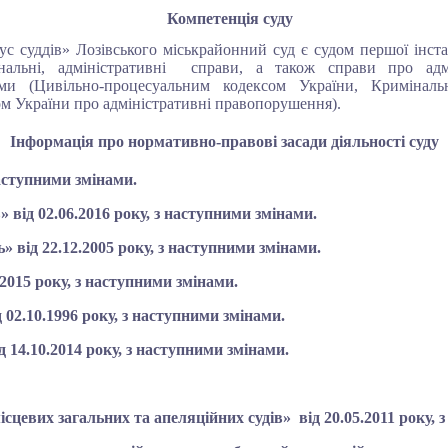
Компетенція суду
тус суддів» Лозівського міськрайонний суд
є судом першої інста
нальні, адміністративні
справи,
а
також
справи
про
ад
ами (Цивільно-процесуальним кодексом України, Криміналь
ом України про адміністративні правопорушення).
Інформація про нормативно-правові засади діяльності суду
аступними змінами.
» від 02.06.2016 року, з наступними змінами.
 від 22.12.2005 року, з наступними змінами.
.2015 року
, з наступними змінами.
02.10.1996 року, з наступними змінами.
д 14.10.2014 року, з наступними змінами.
сцевих загальних та апеляційних судів
»
від 20.05.2011 року, 