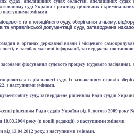
них судах, апеляційних судах областей, апеляційних судах
ізованому суді України з розгляду цивільних і кримінальних
 з наступними змінами.
місцевого та апеляційного суду, зберігання в ньому, відбо
в та управлінської документації суду
, затверджена наказо
ромадян в органах державної влади і місцевого самоврядува
сності, в засобах масової інформації, затверджена постаново
 засобами
фіксування судового процесу
 (судового засідання)
творюються в діяльності суду, із зазначенням строків збер
22, з наступними змінами.
ментообігу суду, затверджене рішенням Ради суддів України
женні рішенням Ради суддів України від 6 лютого 2009 року №
18.03.2004 року (в новій редакції), з наступними змінами.
від 13.04.2012 року, з наступними змінами.