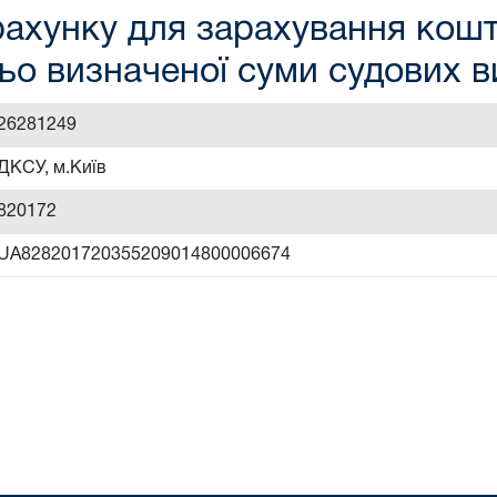
ахунку для зарахування кошті
ьо визначеної суми судових 
26281249
ДКСУ, м.Київ
820172
UA828201720355209014800006674