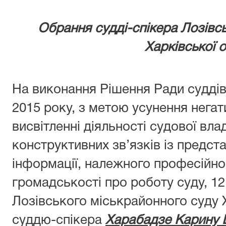
Обрання судді-спікера Лозівс
Харківської о
Н
а виконання Рішення Ради суддів
2015 року, з метою усунення негат
висвітленні діяльності судової вл
конструктивних зв’язків із предст
інформації,
належного
професійно
громадськості про роботу суду
,
12
Лозівського міськрайонного суду Х
суддю
-
спікера
Харабадзе Карину