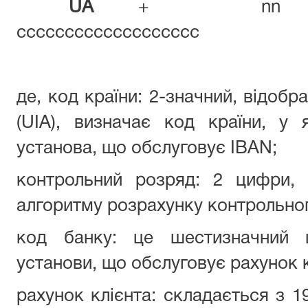
UA
+ nn + 
ссссссссссссссссссс
де, код країни: 2-значний, відоб
(UІА), визначає код країни, у 
установа, що обслуговує IBAN;
контрольний розряд: 2 цифри, 
алгоритму розрахунку контрольно
код банку: це шестизначний 
установи, що обслуговує рахунок к
рахунок клієнта: складається з 1