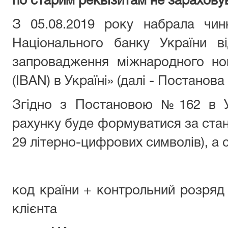
по старим реквізитам не зарахов
З 05.08.2019 року набрала чин
Національного банку України 
запровадження міжнародного но
(IBAN) в Україні» (далі - Постанова
Згідно з Постановою №162 в Ук
рахунку буде формуватися за ста
29 літерно-цифрових символів), а 
код країни + контрольний розр
клієнта