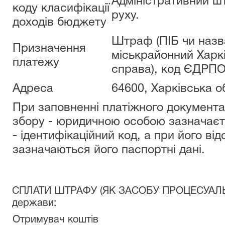
Адміністративний ш
коду класифікації
руху.
доходів бюджету
Штраф (ПІБ чи назва
Призначення
міськрайонний Харкі
платежу
справа), код ЄДРПО
Адреса
64600, Харківська о
При заповненні платіжного документа
збору - юридичною особою зазначаєт
- ідентифікаційний код, а при його ві
зазначаються його паспортні дані.
СПЛАТИ ШТРАФУ (ЯК ЗАСОБУ ПРОЦЕСУАЛЬ
держави:
Отримувач коштів