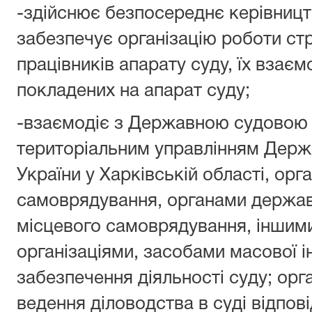
-здійснює безпосереднє керівницт
забезпечує організацію роботи стр
працівників апарату суду, їх взаєм
покладених на апарат суду;
-взаємодіє з Державною судовою а
територіальним управлінням Держа
України у Харківській області, ор
самоврядування, органами держав
місцевого самоврядування, іншим
організаціями, засобами масової і
забезпечення діяльності суду; орг
ведення діловодства в суді відпові