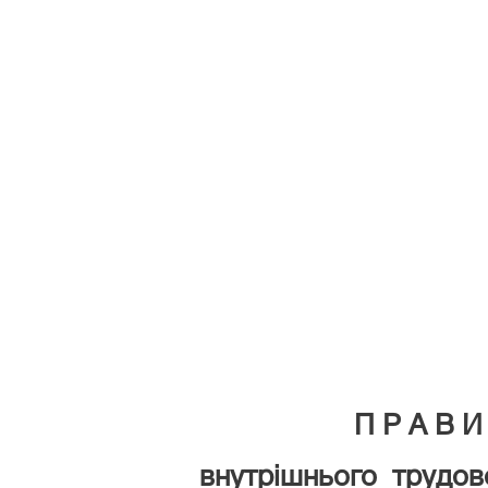
П Р А В И
внутрішнього трудов