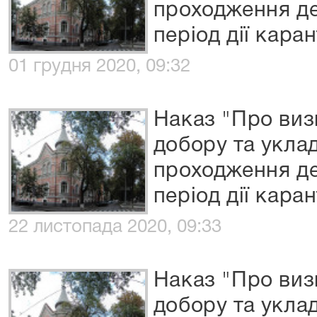
проходження д
період дії кара
01 грудня 2020, 09:32
Наказ "Про виз
добору та укла
проходження д
період дії кара
22 листопада 2020, 09:33
Наказ "Про виз
добору та укла