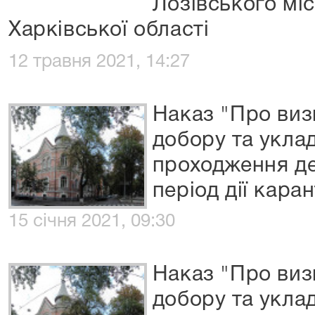
Лозівського мі
Харківської області
12 травня 2021, 14:27
Наказ "Про виз
добору та укла
проходження д
період дії кара
15 січня 2021, 09:30
Наказ "Про виз
добору та укла