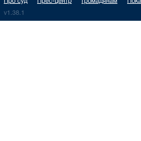
Про суд
Прес-центр
Громадянам
Пока
v1.38.1