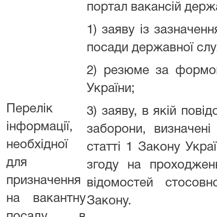
портал вакансій держ
1) заяву із зазначен
посади дер
2) резюме за формою
Укр
Перелік
3) заяву, в якій пові
інформації,
заборони, визначен
необхідної
статті 1 Закону Укра
для
згоду на проходжен
призначення
відомостей стосовн
на вакантну
Зако
посаду, в