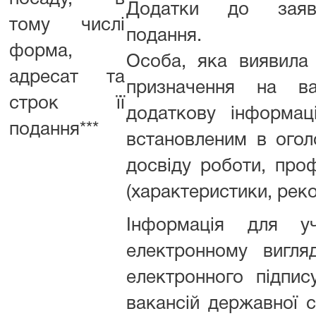
Додатки до зая
тому числі
под
форма,
Особа, яка виявила
адресат та
призначення на в
строк її
додаткову інформаці
подання***
встановленим в огол
досвіду роботи, проф
(характеристики, реко
Інформація для у
електронному вигля
електронного підпи
вакансій державної 