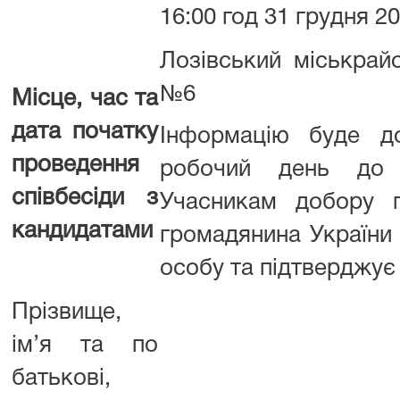
16:00 год 31 грудня 20
Лозівський міськрайо
№6
Місце, час та
дата початку
Інформацію буде д
проведення
робочий день до п
співбесіди з
Учасникам добору п
кандидатами
громадянина України 
особу та підтверджує
Прізвище,
ім’я та по
батькові,