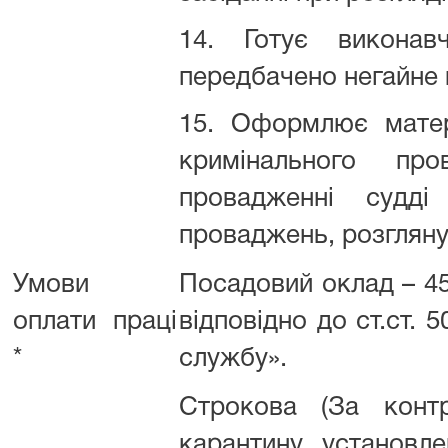
14. Готує викона
передбачено негайне 
15. Оформлює матер
кримінального пр
провадженні судд
проваджень, розглянут
Умови
Посадовий оклад – 459
оплати праці
відповідно до ст.ст. 
*
службу».
Строкова (За контр
карантину, установле