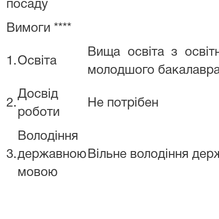
посаду
Вимоги ****
Вища освіта з освіт
1.
Освіта
молодшого бакалавра 
Досвід
2.
Не потрібен
роботи
Володіння
3.
державною
Вільне володіння де
мовою